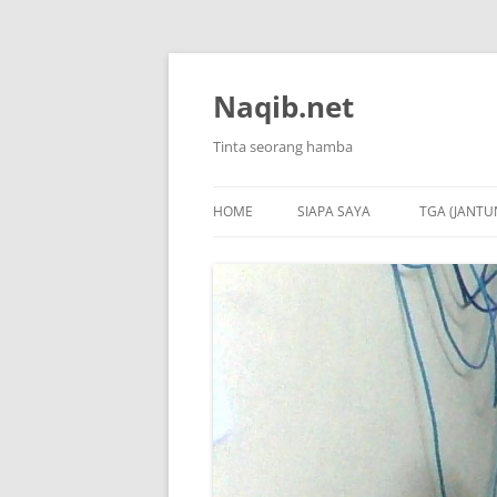
Skip
to
content
Naqib.net
Tinta seorang hamba
HOME
SIAPA SAYA
TGA (JANTU
1. KRONOL
2. ISTILAH
3. LAPORA
4. NEXT C