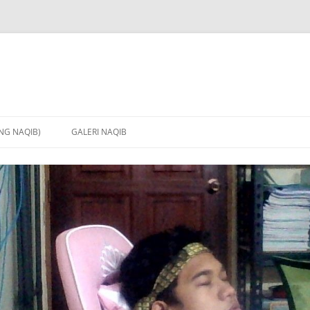
NG NAQIB)
GALERI NAQIB
OGI
 MEDIK
N
HECKUP