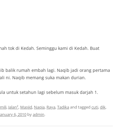
umah tok di Kedah. Seminggu kami di Kedah. Buat
ib balik rumah embah lagi. Naqib jadi orang pertama
li ni. Naqib memang suka makan durian.
ula untuk setahun lagi sebelum masuk darjah 1.
mili
,
Jalan²
,
Masjid
,
Naqia
,
Raya
,
Tadika
and tagged
cuti
,
dik
,
January 6, 2010
by
admin
.