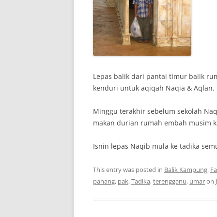
Lepas balik dari pantai timur balik r
kenduri untuk aqiqah Naqia & Aqlan.
Minggu terakhir sebelum sekolah Naq
makan durian rumah embah musim ka
Isnin lepas Naqib mula ke tadika sem
This entry was posted in
Balik Kampung
,
Fa
pahang
,
pak
,
Tadika
,
terengganu
,
umar
on