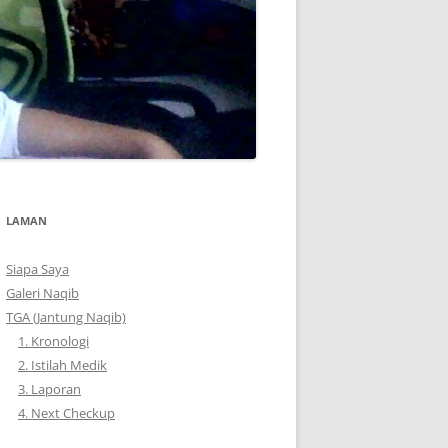
LAMAN
Siapa Saya
Galeri Naqib
TGA (Jantung Naqib)
1. Kronologi
2. Istilah Medik
3. Laporan
4. Next Checkup