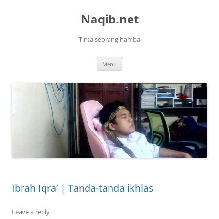
Skip
to
Naqib.net
content
Tinta seorang hamba
Menu
Ibrah Iqra’ | Tanda-tanda ikhlas
Leave a reply