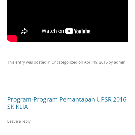
This entry was posted in
Uncategorized
on
April 19, 2016
by
admin
.
Program-Program Pemantapan UPSR 2016
SK KLIA
Leave a reply