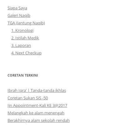
Siapa Saya
Galeri Naqib
TGA (Jantung Naqib)
1. Kronologi
2. Istilah Medik
3. Laporan
4. Next Checkup
CORETAN TERKINI
Ibrah Iqra’ | Tanda-tanda ikhlas
Coretan Sukan SiS -50
Ijn Appointment-Kali KE 3@2017
Melangkah ke alam menengah
Berakhirnya alam sekolah rendah