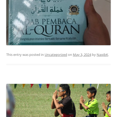
This entry was posted in
Uncategorized
on
May 3, 2024
by
NaqibK
.