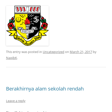
This entry was posted in
Uncategorized
on
March 21, 2017
by
NaqibK
.
Berakhirnya alam sekolah rendah
Leave a reply