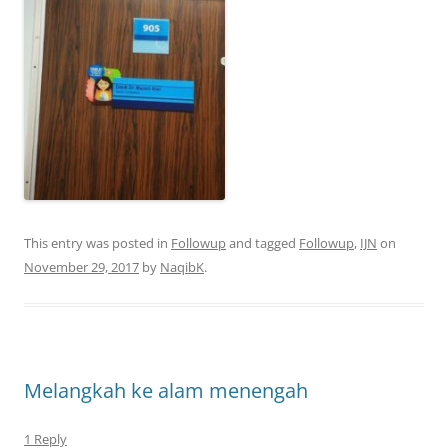
This entry was posted in
Followup
and tagged
Followup
,
IJN
on
November 29, 2017
by
NaqibK
.
Melangkah ke alam menengah
1 Reply