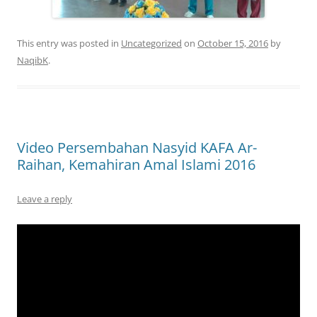
This entry was posted in
Uncategorized
on
October 15, 2016
by
NaqibK
.
Video Persembahan Nasyid KAFA Ar-
Raihan, Kemahiran Amal Islami 2016
Leave a reply