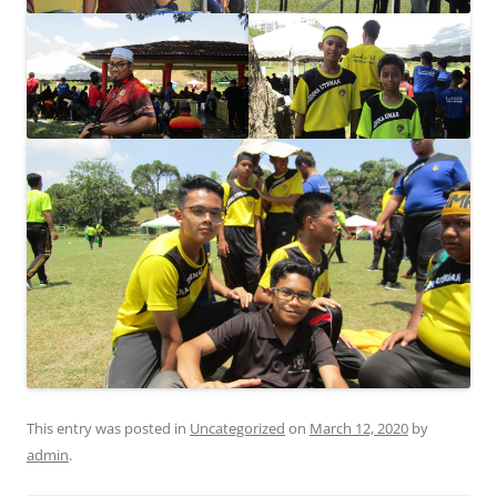
This entry was posted in
Uncategorized
on
March 12, 2020
by
admin
.