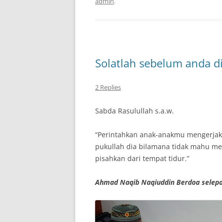
admin
.
Solatlah sebelum anda di
2 Replies
Sabda Rasulullah s.a.w.
“Perintahkan anak-anakmu mengerjak
pukullah dia bilamana tidak mahu m
pisahkan dari tempat tidur.”
Ahmad Naqib Naqiuddin Berdoa selepa