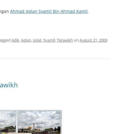
engan
Ahmad Aqlan Syamil Bin Ahmad Kamil
.
tagged
Adik
,
Aqlan
,
solat
,
Syamil
,
Terawikh
on
August 21, 2009
rawikh