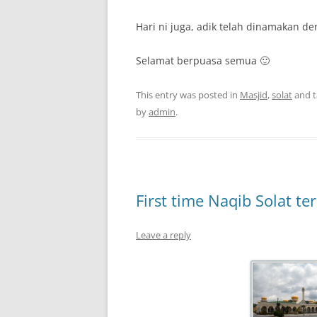
Hari ni juga, adik telah dinamakan d
Selamat berpuasa semua 🙂
This entry was posted in
Masjid
,
solat
and 
by
admin
.
First time Naqib Solat te
Leave a reply