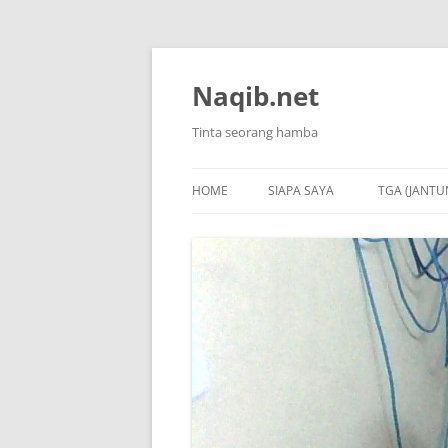
Skip
to
content
Naqib.net
Tinta seorang hamba
HOME
SIAPA SAYA
TGA (JANTU
1. KRONOL
2. ISTILAH
3. LAPORA
4. NEXT C