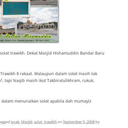
h solat trawikh. Dekat Masjid Hishamuddin Bandar Baru
& Trawikh 8 rakaat. Walaupun dalam solat masih tak
, tapi Naqib masih ikut Takbiratulikhram, rukuk,
h dalam menunaikan solat apabila dah mumayiz
tagged
isyak
,
Masjid
,
solat
,
trawikh
on
September 5, 2008
by