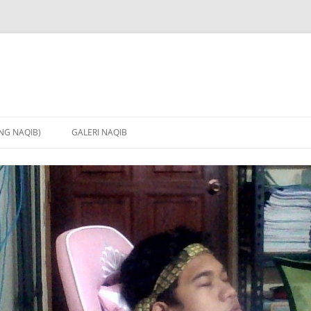
NG NAQIB)
GALERI NAQIB
OGI
 MEDIK
N
HECKUP