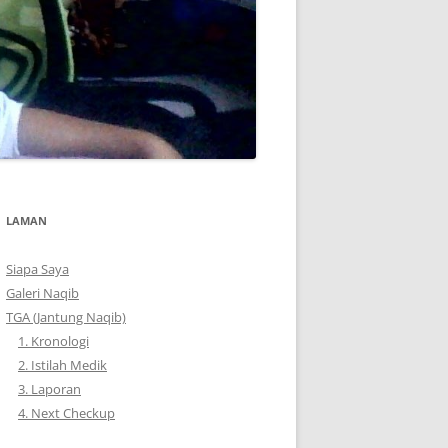
LAMAN
Siapa Saya
Galeri Naqib
TGA (Jantung Naqib)
1. Kronologi
2. Istilah Medik
3. Laporan
4. Next Checkup