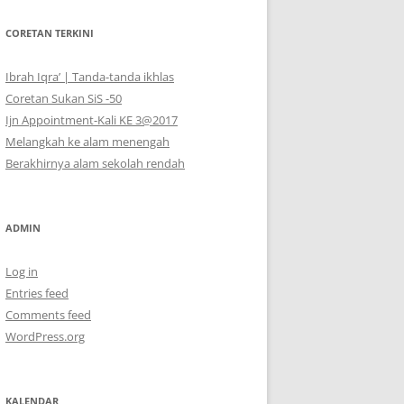
CORETAN TERKINI
Ibrah Iqra’ | Tanda-tanda ikhlas
Coretan Sukan SiS -50
Ijn Appointment-Kali KE 3@2017
Melangkah ke alam menengah
Berakhirnya alam sekolah rendah
ADMIN
Log in
Entries feed
Comments feed
WordPress.org
KALENDAR