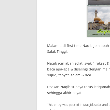
Malam tadi first time Naqib join aba
Salak Tinggi.
Naqib join abah solat Isyak 4 rakaat 
baca apa-apa & diselingi dengan main²
sujud, tahyat, salam & doa.
Doakan Naqib supaya terus istiqama
sehingga akhir hayat.
This entry was posted in
Masjid
,
solat
and 