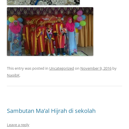
This entry was posted in
Uncategorized
on
November 9, 2016
by
NaqibK
.
Sambutan Ma’al Hijrah di sekolah
Leave a reply