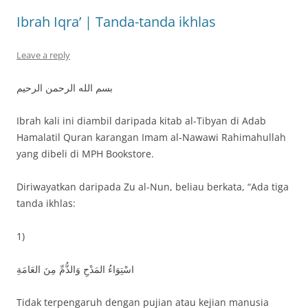
Ibrah Iqra’ | Tanda-tanda ikhlas
Leave a reply
بسم الله الرحمن الرحيم
Ibrah kali ini diambil daripada kitab al-Tibyan di Adab
Hamalatil Quran karangan Imam al-Nawawi Rahimahullah
yang dibeli di MPH Bookstore.
Diriwayatkan daripada Zu al-Nun, beliau berkata, “Ada tiga
tanda ikhlas:
1)
اسْتِوَاءُ المَدْحِ وَالذُّمِّ مِنَ العَامَةِ
Tidak terpengaruh dengan pujian atau kejian manusia