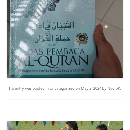
This entry was posted in
Uncategorized
on
May 3, 2024
by
NaqibK
.