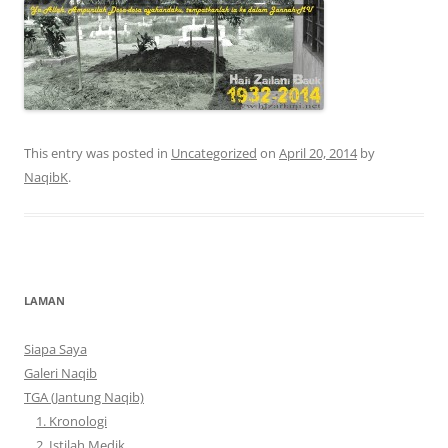
This entry was posted in
Uncategorized
on
April 20, 2014
by
NaqibK
.
LAMAN
Siapa Saya
Galeri Naqib
TGA (Jantung Naqib)
1. Kronologi
2. Istilah Medik