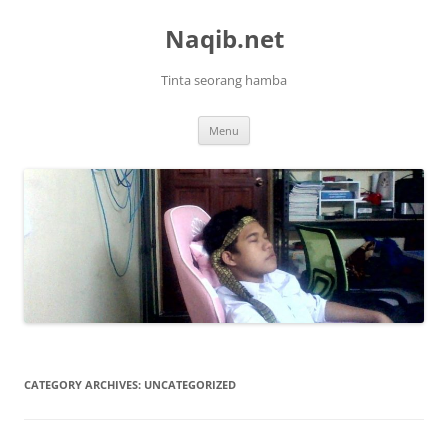
Skip
to
Naqib.net
content
Tinta seorang hamba
Menu
CATEGORY ARCHIVES:
UNCATEGORIZED