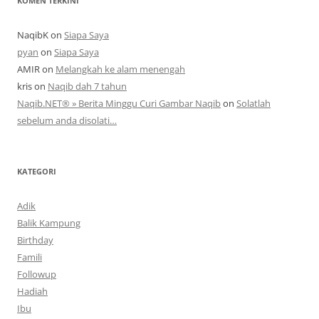
KOMEN TERKINI
NaqibK
on
Siapa Saya
pyan
on
Siapa Saya
AMIR
on
Melangkah ke alam menengah
kris
on
Naqib dah 7 tahun
Naqib.NET® » Berita Minggu Curi Gambar Naqib
on
Solatlah
sebelum anda disolati…
KATEGORI
Adik
Balik Kampung
Birthday
Famili
Followup
Hadiah
Ibu