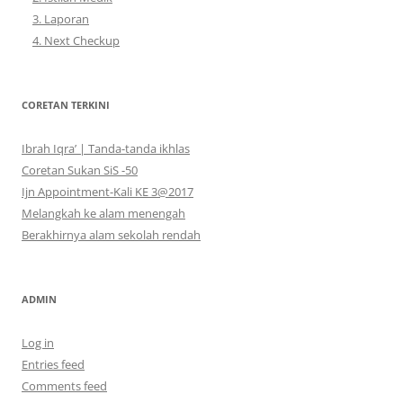
3. Laporan
4. Next Checkup
CORETAN TERKINI
Ibrah Iqra’ | Tanda-tanda ikhlas
Coretan Sukan SiS -50
Ijn Appointment-Kali KE 3@2017
Melangkah ke alam menengah
Berakhirnya alam sekolah rendah
ADMIN
Log in
Entries feed
Comments feed