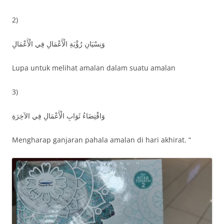
2)
وَنِسْيَانِ رُؤْيَةِ الْأَعْمَالِ فِي الْأَعْمَالِ
Lupa untuk melihat amalan dalam suatu amalan
3)
وَاقْتِضَاءُ ثَوَابِ الْأَعْمَالِ فِي الآخِرَةِ
Mengharap ganjaran pahala amalan di hari akhirat. “