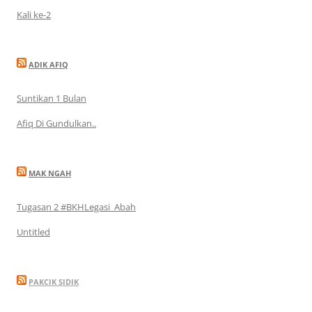
Kali ke-2
ADIK AFIQ
Suntikan 1 Bulan
Afiq Di Gundulkan..
MAK NGAH
Tugasan 2 #BKHLegasi_Abah
Untitled
PAKCIK SIDIK