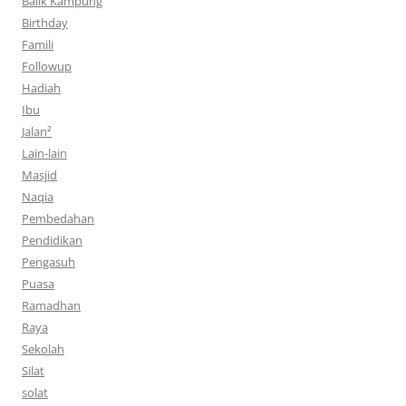
Balik Kampung
Birthday
Famili
Followup
Hadiah
Ibu
Jalan²
Lain-lain
Masjid
Naqia
Pembedahan
Pendidikan
Pengasuh
Puasa
Ramadhan
Raya
Sekolah
Silat
solat