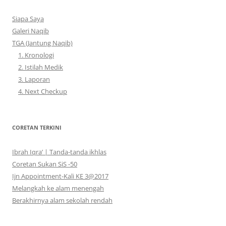
Siapa Saya
Galeri Naqib
TGA (Jantung Naqib)
1. Kronologi
2. Istilah Medik
3. Laporan
4. Next Checkup
CORETAN TERKINI
Ibrah Iqra’ | Tanda-tanda ikhlas
Coretan Sukan SiS -50
Ijn Appointment-Kali KE 3@2017
Melangkah ke alam menengah
Berakhirnya alam sekolah rendah