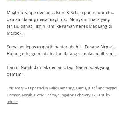
Maghrib Naqib demam… Isnin & Selasa pun macam tu..
demam datang masa maghrib.. Mungkin cuaca yang
terlalu panas.. Isnin kami ke rumah nenek Mak Lang di
Merbok…
Semalam lepas maghrib hantar abah ke Penang Airport..
Hujung minggu ni abah akan datang semula ambil kami…
Hari ni Naqib dah tak demam.. tapi Naqia pulak yang
demam…
This entry was posted in
Balik Kampung
,
Famili
,
Jalan²
and tagged
Demam
,
Naqib
,
Picnic
,
Sedim
,
sungai
on
February 17, 2010
by
admin
.