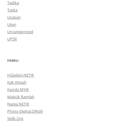
Tadika
Taska
Ucapan
Ujian
Uncategorized
UPSR
FAMILI
HjZailani.NET®
Kak Atiqah
Kamilz.MY®
Makcik Ramlah
Naqia.NET®
Photo-Digital.ORG®
Sidik.Org