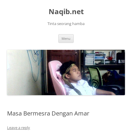
Skip
to
Naqib.net
content
Tinta seorang hamba
Menu
Masa Bermesra Dengan Amar
Leave a reply