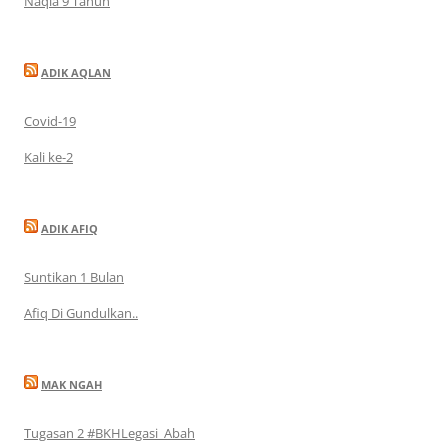
Naqia 9 Tahun
ADIK AQLAN
Covid-19
Kali ke-2
ADIK AFIQ
Suntikan 1 Bulan
Afiq Di Gundulkan..
MAK NGAH
Tugasan 2 #BKHLegasi_Abah