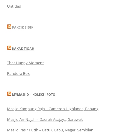
Untitled
PAKCIK SIDIK
KAKAK TIQAH
That Happy Moment
Pandora Box
MYMASJID – KOLEKSI FOTO
Masjid Kampung Raja – Cameron Highlands, Pahang
Masjid An-Najah – Daerah Asajaya, Sarawak
Masjid Pasir Putih – Batu 8 Labu, Negeri Sembilan