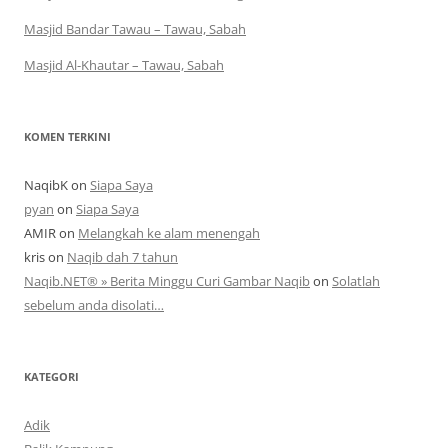
Masjid Bandar Tawau – Tawau, Sabah
Masjid Al-Khautar – Tawau, Sabah
KOMEN TERKINI
NaqibK
on
Siapa Saya
pyan
on
Siapa Saya
AMIR
on
Melangkah ke alam menengah
kris
on
Naqib dah 7 tahun
Naqib.NET® » Berita Minggu Curi Gambar Naqib
on
Solatlah
sebelum anda disolati…
KATEGORI
Adik